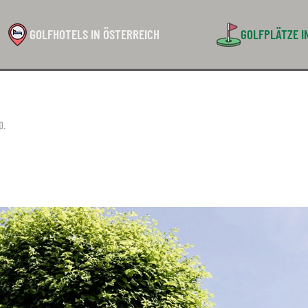
GOLFHOTELS IN ÖSTERREICH
GOLFPLÄTZE I
D
.