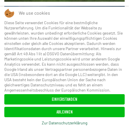
We use cookies
Diese Seite verwendet Cookies für eine bestmögliche
Nutzererfahrung. Um die Funktionalität der Webseite zu
gewährleisten, wurden unbedingt erforderliche Cookies gesetzt. Sie
können unten Ihre Auswahl der einwilligungspflichtigen Cookies
einstellen oder gleich alle Cookies akzeptieren. Dadurch werden
ANSEHEN
Identifikationsdaten durch unsere Partner verarbeitet. Hinweis zur
gemäß Art 49 Abs 1 lit a) DSGVO Datenübermittlung: Als
Marketingcookie und Leistungscookie wird unter anderem Google
Analytics verwendet. Es kann nicht ausgeschlossen werden, dass
Google Irland als unser Vertragspartner personenbezogene Daten in
die USA (insbesondere dort an die Google LLC) weitergibt. In den
USA besteht kein der Europäischen Union der Sache nach
gleichwertiges Datenschutzniveau und es fehlt an einem
Angemessenheitsbeschluss der Europäischen Kommission.
EINVERSTANDEN
ABLEHNEN
Zur Datenschutzerklärung