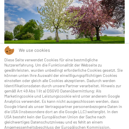
ANSEHEN
We use cookies
Der
Golfclub Lengenfeld
begeistert mit einer
Diese Seite verwendet Cookies für eine bestmögliche
Nutzererfahrung. Um die Funktionalität der Webseite zu
einzigartigen 36-Loch-Golfanlage inmitten der
gewährleisten, wurden unbedingt erforderliche Cookies gesetzt. Sie
Weinberge des Kamptals. Perfekt gepflegte
können unten Ihre Auswahl der einwilligungspflichtigen Cookies
einstellen oder gleich alle Cookies akzeptieren. Dadurch werden
Fairways, anspruchsvolle Greens und ein
Identifikationsdaten durch unsere Partner verarbeitet. Hinweis zur
traumhaftes Panorama machen den Golfclub nahe
gemäß Art 49 Abs 1 lit a) DSGVO Datenübermittlung: Als
Marketingcookie und Leistungscookie wird unter anderem Google
Krems zu einem der schönsten Golfplätze in
Analytics verwendet. Es kann nicht ausgeschlossen werden, dass
Niederösterreich. Ideal für Anfänger, Genussgolfer
Google Irland als unser Vertragspartner personenbezogene Daten in
die USA (insbesondere dort an die Google LLC) weitergibt. In den
und ambitionierte Spieler.
USA besteht kein der Europäischen Union der Sache nach
gleichwertiges Datenschutzniveau und es fehlt an einem
Angemessenheitsbeschluss der Europäischen Kommission.