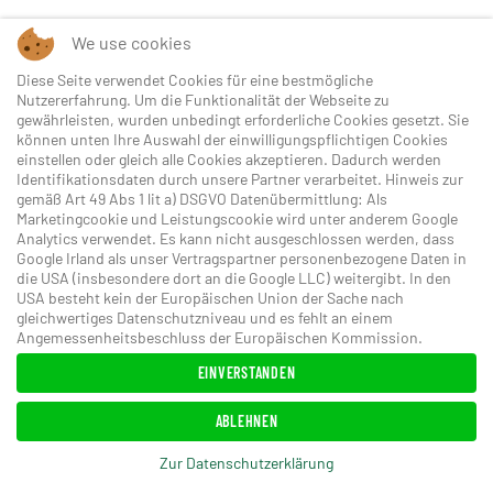
Sie wollen Ihr Spiel verbessern? Die Platzreife oder
We use cookies
Turnierreife erreichen? Unsere Golf Academy steht
Diese Seite verwendet Cookies für eine bestmögliche
Ihnen mit zwei Golf Pros zur Seite.
Nutzererfahrung. Um die Funktionalität der Webseite zu
gewährleisten, wurden unbedingt erforderliche Cookies gesetzt. Sie
können unten Ihre Auswahl der einwilligungspflichtigen Cookies
Buchen Sie unsere vorteilhaft geschnürten
einstellen oder gleich alle Cookies akzeptieren. Dadurch werden
Golfpakete - gerne senden wir Ihnen jederzeit ein
Identifikationsdaten durch unsere Partner verarbeitet. Hinweis zur
gemäß Art 49 Abs 1 lit a) DSGVO Datenübermittlung: Als
unverbindliches Angebot zu.
Marketingcookie und Leistungscookie wird unter anderem Google
Analytics verwendet. Es kann nicht ausgeschlossen werden, dass
Google Irland als unser Vertragspartner personenbezogene Daten in
die USA (insbesondere dort an die Google LLC) weitergibt. In den
LAGE
USA besteht kein der Europäischen Union der Sache nach
gleichwertiges Datenschutzniveau und es fehlt an einem
Angemessenheitsbeschluss der Europäischen Kommission.
HOTEL RASMUSHOF KITZBÜHEL
Hermann Reisch Weg 15
EINVERSTANDEN
A-6370 Kitzbühel
ABLEHNEN
Tel: +43 (0) 5356/ 65252-0
Zur Datenschutzerklärung
Fax: +43 (0) 5356 / 65252-49