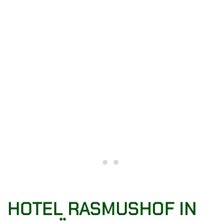
Ein herzliches Willkommen a
Die legendäre Gastlichkeit
HOTEL RASMUSHOF IN