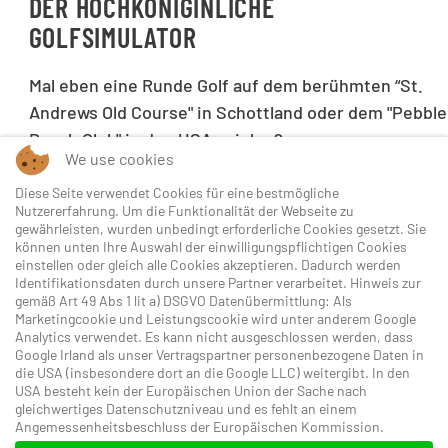
DER HOCHKÖNIGINLICHE
GOLFSIMULATOR
Mal eben eine Runde Golf auf dem berühmten “St.
Andrews Old Course" in Schottland oder dem "Pebble
Beach Club" in den USA spielen?
We use cookies
Unser Golfsimulator machts möglich. Als einer der
modernsten Golfsimulatoren ermöglicht er Ihnen
Diese Seite verwendet Cookies für eine bestmögliche
Nutzererfahrung. Um die Funktionalität der Webseite zu
ein täuschend echtes 3D-Golferlebnis auf den 60
gewährleisten, wurden unbedingt erforderliche Cookies gesetzt. Sie
schönsten Plätze weltweit – in der HOCHKÖNIGIN in
können unten Ihre Auswahl der einwilligungspflichtigen Cookies
einstellen oder gleich alle Cookies akzeptieren. Dadurch werden
Maria Alm. Und das bei jedem Wetter. Für Golfprofis
Identifikationsdaten durch unsere Partner verarbeitet. Hinweis zur
wie für Neueinsteiger.
gemäß Art 49 Abs 1 lit a) DSGVO Datenübermittlung: Als
Marketingcookie und Leistungscookie wird unter anderem Google
Analytics verwendet. Es kann nicht ausgeschlossen werden, dass
PS: Gastgeber Josef Hörl ist jederzeit gerne Ihr
Google Irland als unser Vertragspartner personenbezogene Daten in
Spielpartner für eine Indoor-Golfrunde.
die USA (insbesondere dort an die Google LLC) weitergibt. In den
USA besteht kein der Europäischen Union der Sache nach
gleichwertiges Datenschutzniveau und es fehlt an einem
Angemessenheitsbeschluss der Europäischen Kommission.
GOLF ALPIN CARD