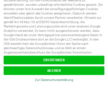
Nutzererfahrung. Um die Funktionalität der Webseite zu
Kleinkirchheim
exklusiv
bei
Direktbuchung
im Hotel
gewährleisten, wurden unbedingt erforderliche Cookies gesetzt. Sie
GUT Trattlerhof & Chalets.
können unten Ihre Auswahl der einwilligungspflichtigen Cookies
einstellen oder gleich alle Cookies akzeptieren. Dadurch werden
Mit der
Alpe-Adria-Golf Card
spielen Sie zusätzlich
Identifikationsdaten durch unsere Partner verarbeitet. Hinweis zur
mit 15 Mitgliedsgolfplätzen in Kärnten, Italien und
gemäß Art 49 Abs 1 lit a) DSGVO Datenübermittlung: Als
Marketingcookie und Leistungscookie wird unter anderem Google
Slowenien. Im Oktober gilt hierbei der 2für1 Vorteil.
Analytics verwendet. Es kann nicht ausgeschlossen werden, dass
Google Irland als unser Vertragspartner personenbezogene Daten in
die USA (insbesondere dort an die Google LLC) weitergibt. In den
LAGE
USA besteht kein der Europäischen Union der Sache nach
gleichwertiges Datenschutzniveau und es fehlt an einem
Angemessenheitsbeschluss der Europäischen Kommission.
Hotel GUT Trattlerhof & Chalets****S
Gegendtalerweg 1
EINVERSTANDEN
A-9546 Bad Kleinkirchheim
ABLEHNEN
Österreich
+43 (0) 4240 8172
Zur Datenschutzerklärung
hotel@trattlerhof.at
https://www.trattlerhof.at/
GOLFANGEBOTE TRATTLERHOF