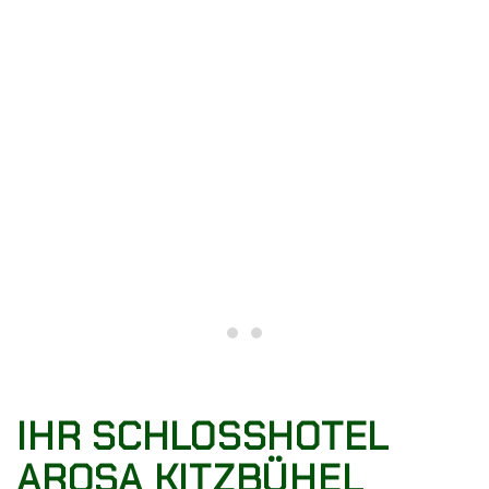
Schlosshotel in Kitzbühel
Arosa Resort & Hideaway *
IHR SCHLOSSHOTEL
AROSA KITZBÜHEL