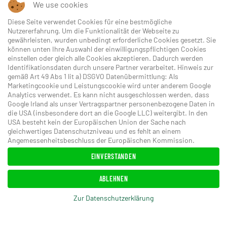
We use cookies
sei. Der 30 ha große Platz liegt direkt am Resort und
wartet mit seinen zwei Inselgrüns auf Golfer aller
Diese Seite verwendet Cookies für eine bestmögliche
Nutzererfahrung. Um die Funktionalität der Webseite zu
Spielstärken. Um eine volle 18-Loch-Runde zu
gewährleisten, wurden unbedingt erforderliche Cookies gesetzt. Sie
spielen, müssen Sie den Platz natürlich zwei Mal
können unten Ihre Auswahl der einwilligungspflichtigen Cookies
einstellen oder gleich alle Cookies akzeptieren. Dadurch werden
absolvieren. Etwas Schöneres kann Ihnen aber gar
Identifikationsdaten durch unsere Partner verarbeitet. Hinweis zur
nicht passieren. Mit einem Handicap von 36 sind Sie
gemäß Art 49 Abs 1 lit a) DSGVO Datenübermittlung: Als
Marketingcookie und Leistungscookie wird unter anderem Google
dabei.
Analytics verwendet. Es kann nicht ausgeschlossen werden, dass
Google Irland als unser Vertragspartner personenbezogene Daten in
die USA (insbesondere dort an die Google LLC) weitergibt. In den
A-ROSA GOLF PRO SHOP
USA besteht kein der Europäischen Union der Sache nach
gleichwertiges Datenschutzniveau und es fehlt an einem
Angemessenheitsbeschluss der Europäischen Kommission.
Sie suchen Ihre erste Golf-Ausstattung, möchten
EINVERSTANDEN
die Ausrüstung für Ihr Golferlebnis mieten oder
Abschlagzeiten buchen? Dann sind Sie in unserem
ABLEHNEN
Golf Pro Shop in der Lobby des A-ROSA Kitzbühel
Zur Datenschutzerklärung
genau richtig.Lassen Sie sich kompetent beraten
und von unserem Sortiment hochwertiger Marken