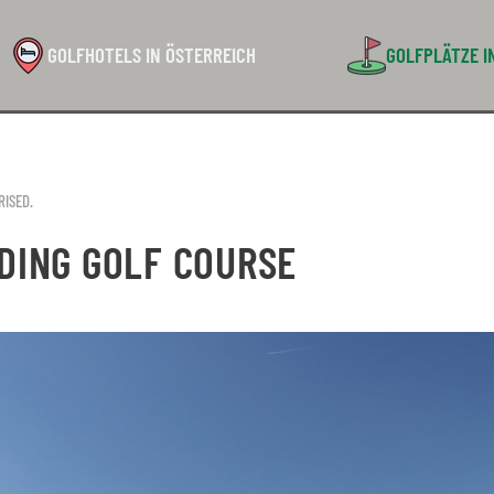
GOLFHOTELS IN ÖSTERREICH
GOLFPLÄTZE I
RISED
.
DING GOLF COURSE